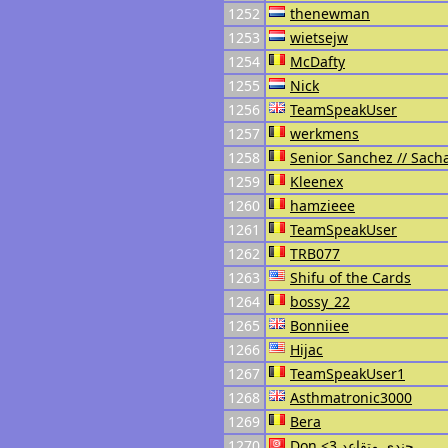
1252
thenewman
1253
wietsejw
1254
McDafty
1255
Nick
1256
TeamSpeakUser
1257
werkmens
1258
Senior Sanchez // Sach
1259
Kleenex
1260
hamzieee
1261
TeamSpeakUser
1262
TRB077
1263
Shifu of the Cards
1264
bossy_22
1265
Bonniiee
1266
Hijac
1267
TeamSpeakUser1
1268
Asthmatronic3000
1269
Bera
1270
Don <3 جندي متقاعد