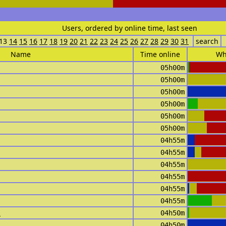
Users, ordered by online time, last seen
13
14
15
16
17
18
19
20
21
22
23
24
25
26
27
28
29
30
31
search
Name
Time online
Wh
05h00m
05h00m
05h00m
05h00m
05h00m
05h00m
04h55m
04h55m
04h55m
04h55m
04h55m
04h55m
s
04h50m
04h50m