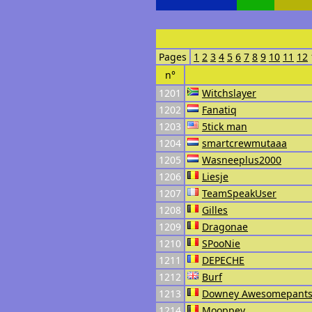
Pages
1
2
3
4
5
6
7
8
9
10
11
12
n°
1201
Witchslayer
1202
Fanatiq
1203
5tick man
1204
smartcrewmutaaa
1205
Wasneeplus2000
1206
Liesje
1207
TeamSpeakUser
1208
Gilles
1209
Dragonae
1210
SPooNie
1211
DEPECHE
1212
Burf
1213
Downey Awesomepant
1214
Mooppey