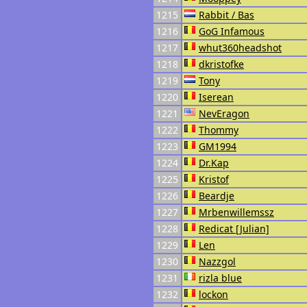
1215
Rabbit / Bas
1216
GoG Infamous
1217
whut360headshot
1218
dkristofke
1219
Tony
1220
Iserean
1221
NevEragon
1222
Thommy
1223
GM1994
1224
Dr.Kap
1225
Kristof
1226
Beardje
1227
Mrbenwillemssz
1228
Redicat [Julian]
1229
Len
1230
Nazzgol
1231
rizla blue
1232
lockon