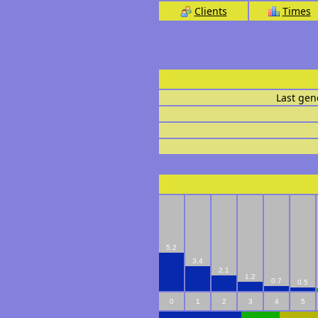
Clients
Times
Last gen
5.2
3.4
2.1
1.2
0.7
0.5
0
1
2
3
4
5