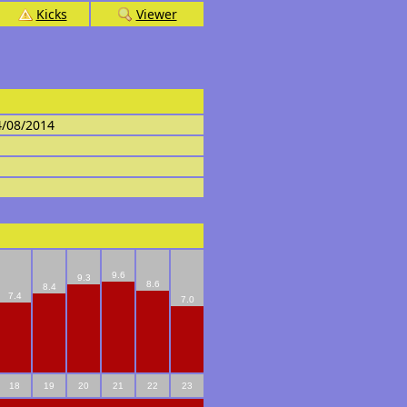
Kicks
Viewer
4/08/2014
9.6
9.3
8.6
8.4
7.4
7.0
18
19
20
21
22
23