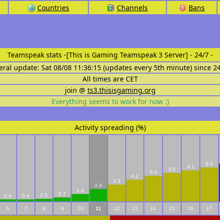
Countries
Channels
Bans
Teamspeak stats
-[This is Gaming Teamspeak 3 Server] - 24/7 -
eral update: Sat 08/08 11:36:15 (updates every 5th minute) since 2
All times are CET
join @
ts3.thisisgaming.org
Everything seems to work for now :)
Activity spreading (%)
6.6
6.1
5.6
5.0
4.2
3.3
2.4
1.4
0.7
0.5
0.4
0.4
6
7
8
9
10
11
12
13
14
15
16
17