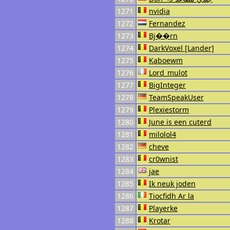
1271
nvidia
1272
Fernandez
1273
Bj��rn
1274
DarkVoxel [Lander]
1275
Kaboewm
1276
Lord_mulot
1277
BigInteger
1278
TeamSpeakUser
1279
Plexiestorm
1280
June is een cuterd
1281
milolol4
1282
cheve
1283
cr0wnist
1284
jae
1285
Ik neuk joden
1286
Tiocfidh Ar la
1287
Playerke
1288
Krotar