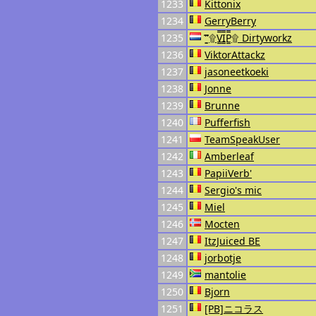
1233
Kittonix
1234
GerryBerry
1235
"۩͇̿V͇̿I͇̿P͇̿۩ Dirtyworkz
1236
ViktorAttackz
1237
jasoneetkoeki
1238
Jonne
1239
Brunne
1240
Pufferfish
1241
TeamSpeakUser
1242
Amberleaf
1243
PapiiVerb'
1244
Sergio's mic
1245
Miel
1246
Mocten
1247
ItzJuiced BE
1248
jorbotje
1249
mantolie
1250
Bjorn
1251
[PB]ニコラス