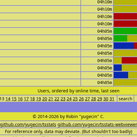
04h10m
04h10m
04h10m
04h10m
04h05m
04h05m
04h05m
04h05m
04h05m
04h05m
04h05m
04h05m
Users, ordered by online time, last seen
13
14
15
16
17
18
19
20
21
22
23
24
25
26
27
28
29
30
31
search
© 2014-2026 by Robin "yugecin" C.
github.com/yugecin/tsstats
github.com/yugecin/tsstats-webviewe
For reference only, data may deviate. (But shouldn't too badly)