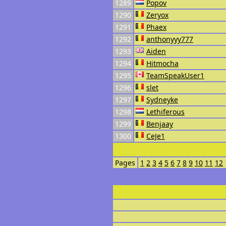
1289
Popov
1290
Zeryox
1291
Phaex
1292
anthonyyy777
1293
Aiden
1294
Hitmocha
1295
TeamSpeakUser1
1296
slet
1297
Sydneyke
1298
Lethiferous
1299
Benjaay
1300
CeJe1
Pages
1
2
3
4
5
6
7
8
9
10
11
12