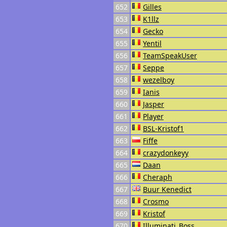
652
Gilles
653
K1llz
654
Gecko
655
Yentil
656
TeamSpeakUser
657
Seppe
658
wezelboy
659
Ianis
660
Jasper
661
Player
662
BSL-Kristof1
663
Fiffe
664
crazydonkeyy
665
Daan
666
Cheraph
667
Buur Kenedict
668
Crosmo
669
Kristof
670
Illuminati_Boss