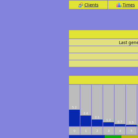
Clients
Times
Last gen
5.2
3.4
2.1
1.2
0.7
0.5
0
1
2
3
4
5