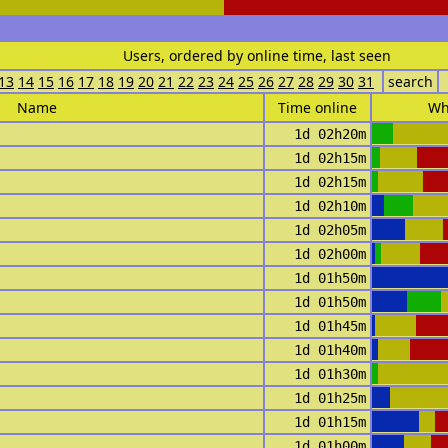
Users, ordered by online time, last seen
13
14
15
16
17
18
19
20
21
22
23
24
25
26
27
28
29
30
31
search
Name
Time online
Wh
1d 02h20m
1d 02h15m
1d 02h15m
1d 02h10m
1d 02h05m
1d 02h00m
1d 01h50m
1d 01h50m
1d 01h45m
1d 01h40m
1d 01h30m
1d 01h25m
1d 01h15m
1d 01h00m