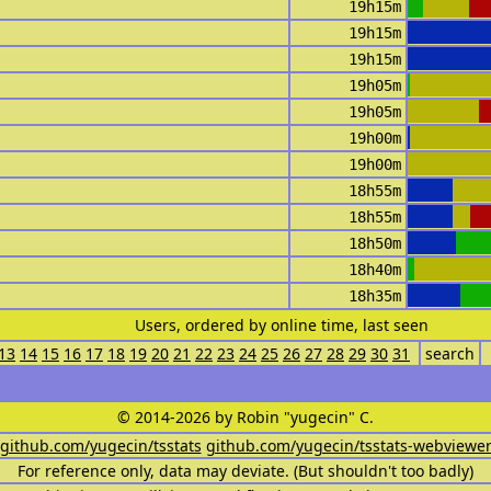
19h15m
19h15m
19h15m
19h05m
19h05m
19h00m
19h00m
18h55m
18h55m
18h50m
18h40m
18h35m
Users, ordered by online time, last seen
13
14
15
16
17
18
19
20
21
22
23
24
25
26
27
28
29
30
31
search
© 2014-2026 by Robin "yugecin" C.
github.com/yugecin/tsstats
github.com/yugecin/tsstats-webviewe
For reference only, data may deviate. (But shouldn't too badly)