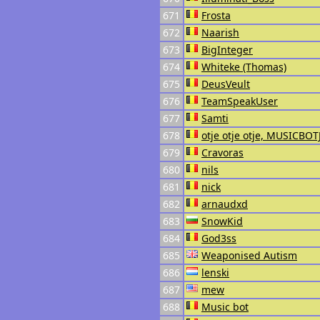
671
Frosta
672
Naarish
673
BigInteger
674
Whiteke (Thomas)
675
DeusVeult
676
TeamSpeakUser
677
Samti
678
otje otje otje, MUSICBOT
679
Cravoras
680
nils
681
nick
682
arnaudxd
683
SnowKid
684
God3ss
685
Weaponised Autism
686
lenski
687
mew
688
Music bot