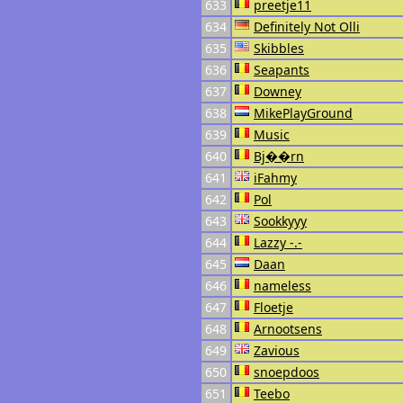
633
preetje11
634
Definitely Not Olli
635
Skibbles
636
Seapants
637
Downey
638
MikePlayGround
639
Music
640
Bj��rn
641
iFahmy
642
Pol
643
Sookkyyy
644
Lazzy -.-
645
Daan
646
nameless
647
Floetje
648
Arnootsens
649
Zavious
650
snoepdoos
651
Teebo