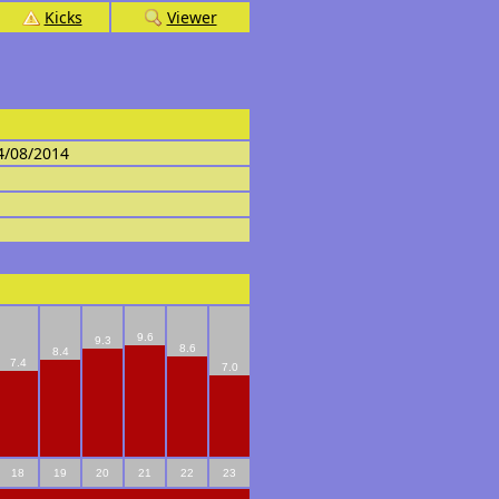
Kicks
Viewer
4/08/2014
9.6
9.3
8.6
8.4
7.4
7.0
18
19
20
21
22
23