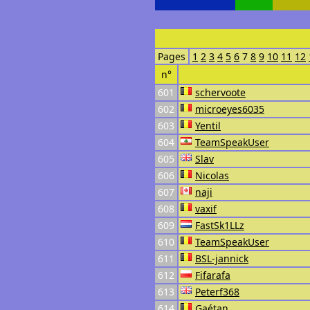
Pages
1
2
3
4
5
6
7
8
9
10
11
12
n°
601
schervoote
602
microeyes6035
603
Yentil
604
TeamSpeakUser
605
Slav
606
Nicolas
607
naji
608
vaxif
609
FastSk1LLz
610
TeamSpeakUser
611
BSL-jannick
612
Fifarafa
613
Peterf368
614
Gaétan