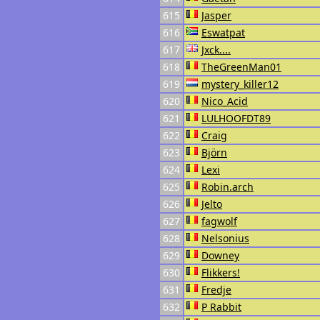
615
Jasper
616
Eswatpat
617
Jxck....
618
TheGreenMan01
619
mystery_killer12
620
Nico_Acid
621
LULHOOFDT89
622
Craig
623
Björn
624
Lexi
625
Robin.arch
626
Jelto
627
fagwolf
628
Nelsonius
629
Downey
630
Flikkers!
631
Fredje
632
P Rabbit