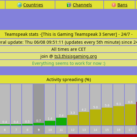
Countries
Channels
Bans
Teamspeak stats
-[This is Gaming Teamspeak 3 Server] - 24/7 -
eral update: Thu 06/08 09:51:11 (updates every 5th minute) since 2
All times are CET
join @
ts3.thisisgaming.org
Everything seems to work for now :)
Activity spreading (%)
6.6
6.1
5.6
5.0
4.2
3.3
2.4
1.4
0.7
0.5
0.4
0.4
6
7
8
9
10
11
12
13
14
15
16
17