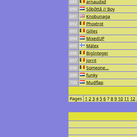
689
arnaudxd
690
Sôbôttâ // Boy
691
Knobunaga
692
Phoxtrot
693
Gilles
694
MixedUP
695
Mälex
696
BigInteger
697
Jorrit
698
Someone...
699
funky
700
Mudflap
Pages
1
2
3
4
5
6
7
8
9
10
11
12